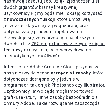
naprawdę ekscytująco. Dzięki zjednoczeniu sił
dwóch gigantów branży kreatywnej,
użytkownicy Figmy będą mieli okazję korzystać
z
nowoczesnych funkcji
, które umożliwią
jeszcze efektywniejszą współpracę oraz
optymalizację procesu projektowania.
Przewiduje się, że w przeciągu najbliższych
dwóch lat aż
75% projektantów zdecyduje się na
ten nowy ekosystem
, co otworzy drzwi do
niespotykanych możliwości.
Integracja z Adobe Creative Cloud przynosi ze
sobą niezwykle cenne
narzędzia i zasoby
, które
dotychczas dostępne były jedynie w
programach takich jak Photoshop czy Illustrator.
Użytkownicy łatwo będą mogli importować
grafiki, tekstury i inne zasoby bezpośrednio z
chmury Adobe. Takie rozwiązanie zaoszczędzi