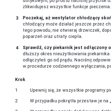
dotykowym, po prostu naciśnij przycisk o
zlikwidujesz wszystkie funkcje pieczenia
Poczekaj, aż wentylator chłodzący sko
chłodzący może działać jeszcze przez ch
tego powodu, nie otwieraj drzwiczek, dopó
poparzeń oraz utraty ciepła.
Sprawdź, czy piekarnik jest odłączony od
dłuższy okres nieużytkowania piekarnika 
odłączyłeś go od prądu. Naciśnij odpowied
w procedurze codziennego wyłączania, po
Krok
1
Upewnij się, że wszystkie programy pi
2
W przypadku pokrętła przestaw je na „0