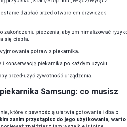
j przycisku „Start/Stop” lub „Włącz/Wyłącz”.
zestanie działać przed otwarciem drzwiczek
po zakończeniu pieczenia, aby zminimalizować ryzyk
 się ciepła.
yjmowania potraw z piekarnika.
 i konserwację piekarnika po każdym użyciu.
 aby przedłużyć żywotność urządzenia.
piekarnika Samsung: co musisz
ie, które z pewnością ułatwia gotowanie i dba o
kim zanim przystąpisz do jego użytkowania, warto
, ponieważ znajdziesz tam wszelkie istotne