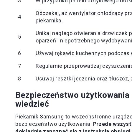
3
W przypadku panelu dotykowego dotkni
Odczekaj, aż wentylator chłodzący pr
4
piekarnika.
Unikaj nagłego otwierania drzwiczek 
5
oparzeń i niepotrzebnego wydobywania
6
Używaj rękawic kuchennych podczas w
7
Regularnie przeprowadzaj czyszczenie
8
Usuwaj resztki jedzenia oraz tłuszcz,
Bezpieczeństwo użytkowania 
wiedzieć
Piekarnik Samsung to wszechstronne urządzen
bezpieczeństwo użytkowania.
Przede wszyst
dokładnie zapoznać się z instrukcją obsługi