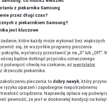
 Samsung: co musisz wiedzieć
staniu z piekarnika Samsung
ywnie przez długi czas?
cznych z piekarnikiem Samsung?
nika jest kluczowe
 zadanie, które każdy może wykonać bez większych
pewnić się, że wszystkie programy pieczenia
 pokrętła, wystarczy przestawić je na „0” lub „Off”. 
rościej będzie dotknąć przycisku oznaczonego
eż poświęcić chwilę na czekanie, aż
wentylator
z drzwiczki piekarnika.
 zakończeniu pieczenia to
dobry nawyk
, który przyno
je ryzyko oparzeń i zapobiegnie niepotrzebnemu
trwałość urządzenia. Naprawdę opłaca się poświęc
mieć pewność, że jest w doskonałej kondycji na kolej