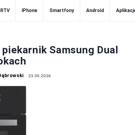
 RTV
IPhone
Smartfony
Android
Aplikacj
AGD I RTV
 piekarnik Samsung Dual
rokach
Dąbrowski
23.05.2026