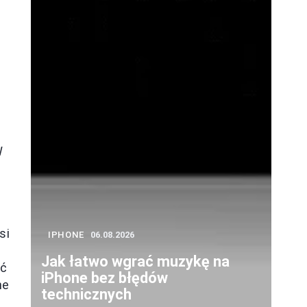
W
si
IPHONE
06.08.2026
Jak łatwo wgrać muzykę na
ić
iPhone bez błędów
ne
technicznych