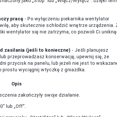
znaczony jako „Stop” lub „Włącz/Wyłącz”. Dzięki te
.
ńczy pracę
- Po wyłączeniu piekarnika wentylator
wilę, aby skutecznie schłodzić wnętrze urządzenia. 
ki wentylator się nie zatrzyma, co pozwoli Ci unikną
 zasilania (jeśli to konieczne)
- Jeśli planujesz
lub przeprowadzasz konserwację, upewnij się, że
ni przycisk na panelu, lub jeżeli nie jest to wskazan
 prostu wyciągnij wtyczkę z gniazdka.
Opis
eczenia zakończyły swoje działanie.
” lub „Off”.