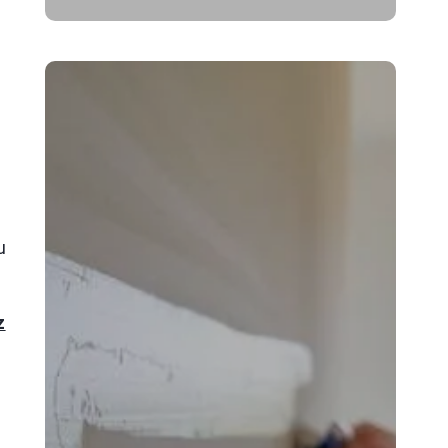
ć
u
z