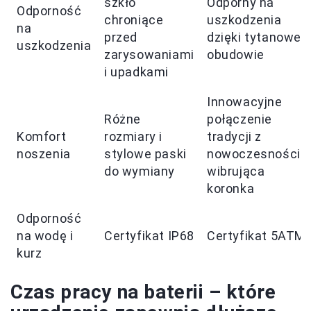
szkło
Odporny na
Odporność
chroniące
uszkodzenia
na
przed
dzięki tytanowej
uszkodzenia
zarysowaniami
obudowie
i upadkami
Innowacyjne
Różne
połączenie
Komfort
rozmiary i
tradycji z
noszenia
stylowe paski
nowoczesnością,
do wymiany
wibrująca
koronka
Odporność
na wodę i
Certyfikat IP68
Certyfikat 5ATM
kurz
Czas pracy na baterii – które