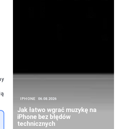
my
ią
IPHONE
06.08.2026
Jak łatwo wgrać muzykę na
iPhone bez błędów
technicznych