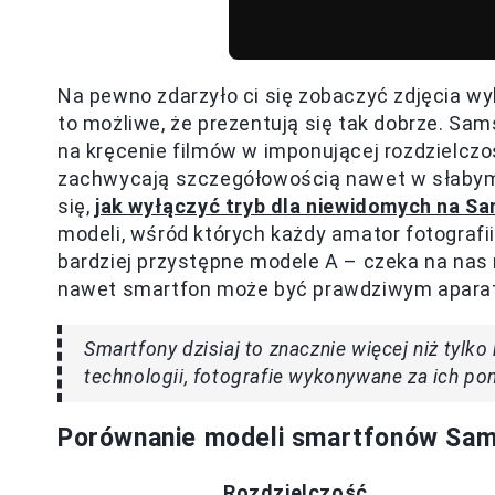
Na pewno zdarzyło ci się zobaczyć zdjęcia w
to możliwe, że prezentują się tak dobrze. Sa
na kręcenie filmów w imponującej rozdzielczoś
zachwycają szczegółowością nawet w słabym 
się,
jak wyłączyć tryb dla niewidomych na S
modeli, wśród których każdy amator fotografii
bardziej przystępne modele A – czeka na nas
nawet smartfon może być prawdziwym apara
Smartfony dzisiaj to znacznie więcej niż tylk
technologii, fotografie wykonywane za ich 
Porównanie modeli smartfonów Sams
Rozdzielczość