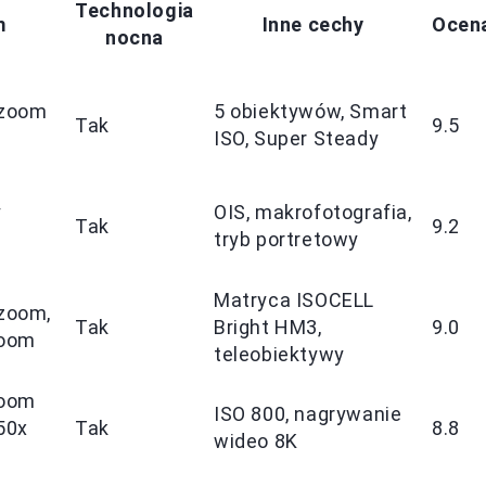
Technologia
m
Inne cechy
Ocen
nocna
 zoom
5 obiektywów, Smart
Tak
9.5
ISO, Super Steady
y
OIS, makrofotografia,
Tak
9.2
tryb portretowy
Matryca ISOCELL
 zoom,
Tak
Bright HM3,
9.0
zoom
teleobiektywy
zoom
ISO 800, nagrywanie
50x
Tak
8.8
wideo 8K