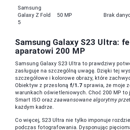
Samsung
Galaxy Z Fold
50 MP
Brak dany
5
Samsung Galaxy S23 Ultra: fe
aparatowi 200 MP
Samsung Galaxy S23 Ultra to prawdziwy potwó
zasługuje na szczególną uwagę. Dzięki tej wys
szczegółowe i kolorowe obrazy, które zachwy
Obiektyw z przesłoną
f/1.7
sprawia, że moje zd
warunkach oświetleniowych. Choć 200 MP to ju
Smart ISO oraz
zaawansowane algorytmy prze
każdym kadrze.
Co więcej, S23 Ultra nie tylko imponuje rozdzi
podczas fotografowania. Dysponując pięciom