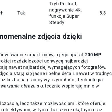
Tryb Portrait,
nagrywanie 4K,
ch
Tak
8.3
funkcja Super
Steady
nomenalne zdjęcia dzięki
r w świecie smartfonów, a jego aparat
200 MP
okiej rozdzielczości uchwycę najbardziej
cają nawet najbardziej wymagających fotografów.
jęcia stają się jasne i pełne detali, nawet w trudny
ż liczba na granicy wytrzymałości, technologia
twarzania obrazu
skutecznie wspierają mnie w
elczością, lecz także możliwościami, które oferuje
a obiektywami, w tym ultra-szerokokątnym oraz