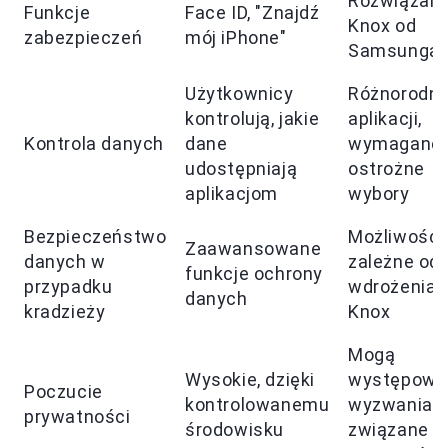
Rozwiązani
Funkcje
Face ID, "Znajdź
Knox od
zabezpieczeń
mój iPhone"
Samsunga
Użytkownicy
Różnorodn
kontrolują, jakie
aplikacji,
Kontrola danych
dane
wymagane
udostępniają
ostrożne
aplikacjom
wybory
Bezpieczeństwo
Możliwości
Zaawansowane
danych w
zależne od
funkcje ochrony
przypadku
wdrożenia
danych
kradzieży
Knox
Mogą
Wysokie, dzięki
występowa
Poczucie
kontrolowanemu
wyzwania
prywatności
środowisku
związane z