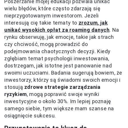
Poszerzanie mojej edukacji pozwala unikać
wielu błędów, które często zdarzają się
nieprzygotowanym inwestorom. Jeżeli
interesują cię takie tematy to
zrozum, jak
unikać wysokich opłat za roaming danych
. Na
rynku obserwuję, jak emocje, takie jak strach
czy chciwość, mogą prowadzić do
podejmowania chaotycznych decyzji. Kiedy
zgłębiam temat psychologii inwestowania,
dostrzegam, jak istotne jest panowanie nad
swoimi uczuciami. Badania sugerują bowiem, że
inwestorzy, którzy są świadomi swoich emocji i
stosują
zdrowe strategie zarządzania
ryzykiem
, mogą poprawić swoje wyniki
inwestycyjne o około 30%. Im lepiej poznaję
samego siebie, tym większe mam szanse na
osiągnięcie sukcesu.