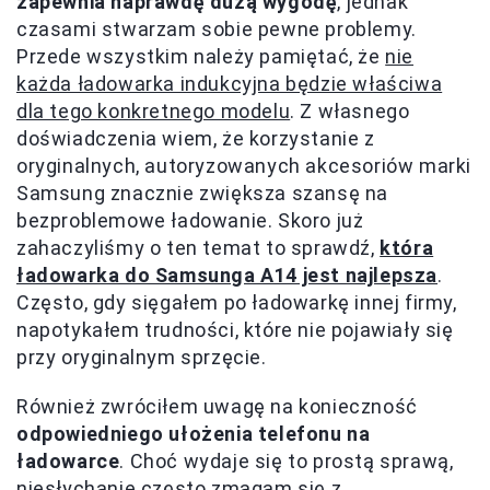
zapewnia naprawdę dużą wygodę
, jednak
czasami stwarzam sobie pewne problemy.
Przede wszystkim należy pamiętać, że
nie
każda ładowarka indukcyjna będzie właściwa
dla tego konkretnego modelu
. Z własnego
doświadczenia wiem, że korzystanie z
oryginalnych, autoryzowanych akcesoriów marki
Samsung znacznie zwiększa szansę na
bezproblemowe ładowanie. Skoro już
zahaczyliśmy o ten temat to sprawdź,
która
ładowarka do Samsunga A14 jest najlepsza
.
Często, gdy sięgałem po ładowarkę innej firmy,
napotykałem trudności, które nie pojawiały się
przy oryginalnym sprzęcie.
Również zwróciłem uwagę na konieczność
odpowiedniego ułożenia telefonu na
ładowarce
. Choć wydaje się to prostą sprawą,
niesłychanie często zmagam się z