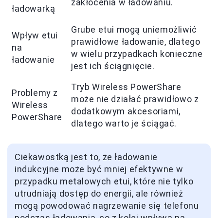
zakłócenia w ładowaniu.
ładowarką
Grube etui mogą uniemożliwić
Wpływ etui
prawidłowe ładowanie, dlatego
na
w wielu przypadkach konieczne
ładowanie
jest ich ściągnięcie.
Tryb Wireless PowerShare
Problemy z
może nie działać prawidłowo z
Wireless
dodatkowym akcesoriami,
PowerShare
dlatego warto je ściągać.
Ciekawostką jest to, że ładowanie
indukcyjne może być mniej efektywne w
przypadku metalowych etui, które nie tylko
utrudniają dostęp do energii, ale również
mogą powodować nagrzewanie się telefonu
podczas ładowania, co z kolei wpływa na