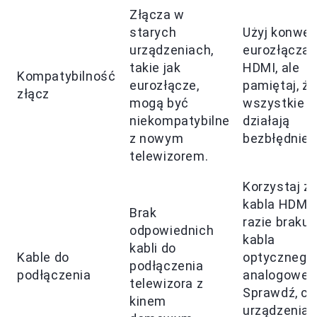
Złącza w
starych
Użyj konwer
urządzeniach,
eurozłącza 
takie jak
HDMI, ale
Kompatybilność
eurozłącze,
pamiętaj, że
złącz
mogą być
wszystkie
niekompatybilne
działają
z nowym
bezbłędnie.
telewizorem.
Korzystaj z
kabla HDMI,
Brak
razie braku 
odpowiednich
kabla
kabli do
Kable do
optycznego 
podłączenia
podłączenia
analogoweg
telewizora z
Sprawdź, cz
kinem
urządzenia