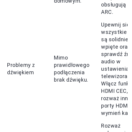
domowym.
obsługują 
ARC.
Upewnij się,
wszystkie k
są solidnie
wpięte oraz
sprawdź źró
Mimo
audio w
Problemy z
prawidłowego
ustawienia
dźwiękiem
podłączenia
telewizora.
brak dźwięku.
Włącz funkc
HDMI CEC,
rozważ inne
porty HDMI 
wymień kabe
Rozważ