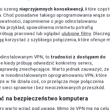
si szereg
nieprzyjemnych konsekwencji
, które częst
. Choć posiadanie takiego oprogramowania wiąże s
watności, zapomnienie o jego odinstalowaniu
a przykład, spowolnienia internetu potrafią
próbuję pracować lub oglądać
ulubione filmy
. Dlacze
 korzystać z szybkiego połączenia, które oferuje m
ieodinstalowanym VPN, to
trudności z dostępem do
 że kiedy próbuję odwiedzić konkretny serwis,
naprawdę zniechęcające. Warto jednak zauważyć, że
ecz w nieodinstalowanym oprogramowaniu VPN, które
 w tle działa coś, co przełącza moje połączenia
z sieci sprawnie i bez nieoczekiwanych przeszkód.
ć na bezpieczeństwo komputera
tóry warto wziąć pod uwagę. Mimo że VPN ma na celu