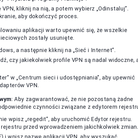
 VPN, kliknij na nią, a potem wybierz „Odinstaluj”.
kranie, aby dokończyć proces.
alowaniu aplikacji warto upewnić się, że wszelkie
ieciowych zostały usunięte.
s, a następnie kliknij na „Sieć i Internet”.
ź, czy jakiekolwiek profile VPN są nadal widoczne, 
er” w „Centrum sieci i udostępniania”, aby upewnić
adapterów VPN.
owym
: Aby zagwarantować, że nie pozostaną żadne
 odpowiednie czynności związane z edytorem rejestr
nie wpisz „regedit”, aby uruchomić Edytor rejestru.
j rejestru przed wprowadzeniem jakichkolwiek zmian
 F) i wpisz nazwę aplikacji VPN, aby wyszukać