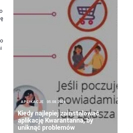
o
ię
go
i
APLIKACJE
05.08.2026
Kiedy najlepiej zainstalować
aplikację Kwarantanna, by
uniknąć problemów