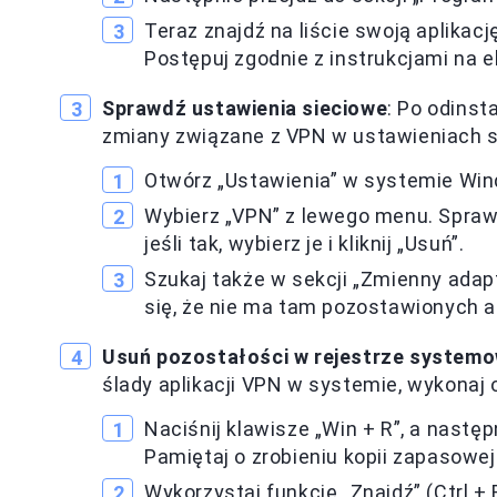
Teraz znajdź na liście swoją aplikację
Postępuj zgodnie z instrukcjami na e
Sprawdź ustawienia sieciowe
: Po odinst
zmiany związane z VPN w ustawieniach s
Otwórz „Ustawienia” w systemie Window
Wybierz „VPN” z lewego menu. Sprawd
jeśli tak, wybierz je i kliknij „Usuń”.
Szukaj także w sekcji „Zmienny adapt
się, że nie ma tam pozostawionych 
Usuń pozostałości w rejestrze system
ślady aplikacji VPN w systemie, wykonaj
Naciśnij klawisze „Win + R”, a następ
Pamiętaj o zrobieniu kopii zapasowe
Wykorzystaj funkcję „Znajdź” (Ctrl +