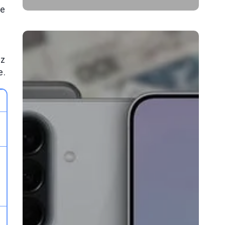
że
 z
e.