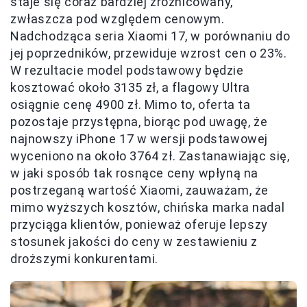
staje się coraz bardziej zróżnicowany,
zwłaszcza pod względem cenowym.
Nadchodząca seria Xiaomi 17, w porównaniu do
jej poprzedników, przewiduje wzrost cen o 23%.
W rezultacie model podstawowy będzie
kosztować około 3135 zł, a flagowy Ultra
osiągnie cenę 4900 zł. Mimo to, oferta ta
pozostaje przystępna, biorąc pod uwagę, że
najnowszy iPhone 17 w wersji podstawowej
wyceniono na około 3764 zł. Zastanawiając się,
w jaki sposób tak rosnące ceny wpłyną na
postrzeganą wartość Xiaomi, zauważam, że
mimo wyższych kosztów, chińska marka nadal
przyciąga klientów, ponieważ oferuje lepszy
stosunek jakości do ceny w zestawieniu z
droższymi konkurentami.