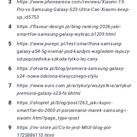
https://www.phonearena.com/reviews/Xiaomi-13-
Pro-vs-Samsung-Galaxy-S23-Ultra-Can-Xiaomi-keep-
up_id5753
https://flavour-design.pl/blog-ranking-2026-jaki-
smartfon-samsung-galaxy-wybrac,b1209.html
https://www.purepc.pl/test-smartfona-samsung-
galaxy-a54-5g-niemal-pod-kazdym-wzgledem-lepszy-
od-poprzednika-szkoda-tylko-tej-ceny
https://otvarta.pl/blog/premiera-samsung-galaxy-
s24.-nowa-odslona-klasycznego-stylu
https://www.euro.com.pl/artykuly/wszystkie/artykul-
premiera-galaxy-s23-fe.bhtml
https://shoplet.pl/blog/post/263_jaki-kupic-
smartfon-do-2000-zl-porownanie-marek-samsung-i-
xiaomi.html?page_type=post
https://mi-store.pl/Co-to-jest-MIUI-blog-pol-
1725886110.html