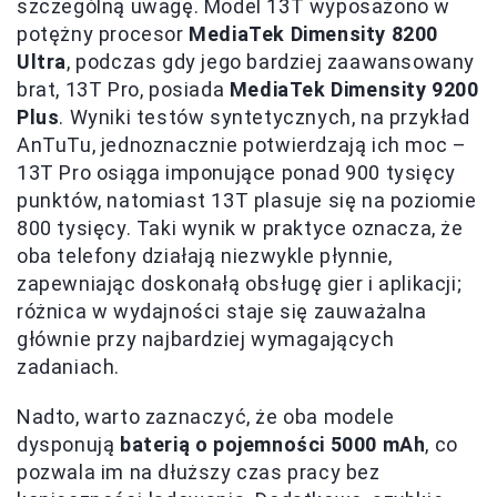
szczególną uwagę. Model 13T wyposażono w
potężny procesor
MediaTek Dimensity 8200
Ultra
, podczas gdy jego bardziej zaawansowany
brat, 13T Pro, posiada
MediaTek Dimensity 9200
Plus
. Wyniki testów syntetycznych, na przykład
AnTuTu, jednoznacznie potwierdzają ich moc –
13T Pro osiąga imponujące ponad 900 tysięcy
punktów, natomiast 13T plasuje się na poziomie
800 tysięcy. Taki wynik w praktyce oznacza, że
oba telefony działają niezwykle płynnie,
zapewniając doskonałą obsługę gier i aplikacji;
różnica w wydajności staje się zauważalna
głównie przy najbardziej wymagających
zadaniach.
Nadto, warto zaznaczyć, że oba modele
dysponują
baterią o pojemności 5000 mAh
, co
pozwala im na dłuższy czas pracy bez