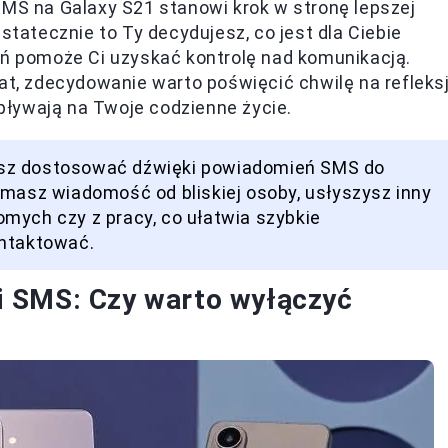
S na Galaxy S21 stanowi krok w stronę lepszej
statecznie to Ty decydujesz, co jest dla Ciebie
eń pomoże Ci uzyskać kontrolę nad komunikacją.
mat, zdecydowanie warto poświęcić chwilę na refleks
ływają na Twoje codzienne życie.
esz dostosować dźwięki powiadomień SMS do
ymasz wiadomość od bliskiej osoby, usłyszysz inny
mych czy z pracy, co ułatwia szybkie
ontaktować.
i SMS: Czy warto wyłączyć