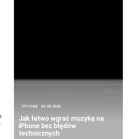
IPHONE
06.08.2026
e
Jak łatwo wgrać muzykę na
o
iPhone bez błędów
technicznych