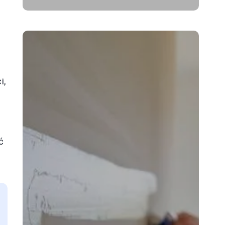
i
i,
ć