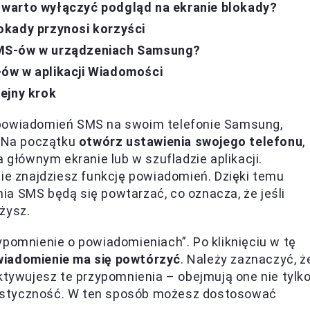
warto wyłączyć podgląd na ekranie blokady?
okady przynosi korzyści
SMS-ów w urządzeniach Samsung?
ów w aplikacji Wiadomości
ejny krok
 powiadomień SMS na swoim telefonie Samsung,
. Na początku
otwórz ustawienia swojego telefonu
,
a głównym ekranie lub w szufladzie aplikacji.
zie znajdziesz funkcję powiadomień. Dzięki temu
a SMS będą się powtarzać, co oznacza, że jeśli
żysz.
ypomnienie o powiadomieniach”. Po kliknięciu w tę
wiadomienie ma się powtórzyć
. Należy zaznaczyć, ż
aktywujesz te przypomnienia – obejmują one nie tylk
 elastyczność. W ten sposób możesz dostosować