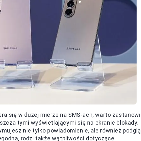
era się w dużej mierze na SMS-ach, warto zastanow
aszcza tymi wyświetlającymi się na ekranie blokady.
mujesz nie tylko powiadomienie, ale również podgl
ygodna, rodzi także wątpliwości dotyczące