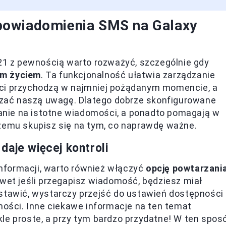
powiadomienia SMS na Galaxy
 z pewnością warto rozważyć, szczególnie gdy
im życiem
. Ta funkcjonalność ułatwia zarządzanie
ści przychodzą w najmniej pożądanym momencie, a
zać naszą uwagę. Dlatego dobrze skonfigurowane
nie na istotne wiadomości, a ponadto pomagają w
czemu skupisz się na tym, co naprawdę ważne.
aje więcej kontroli
formacji, warto również włączyć
opcję powtarzani
 nawet jeśli przegapisz wiadomość, będziesz miał
stawić, wystarczy przejść do ustawień dostępności 
omości. Inne ciekawe informacje na ten temat
le proste, a przy tym bardzo przydatne! W ten spos