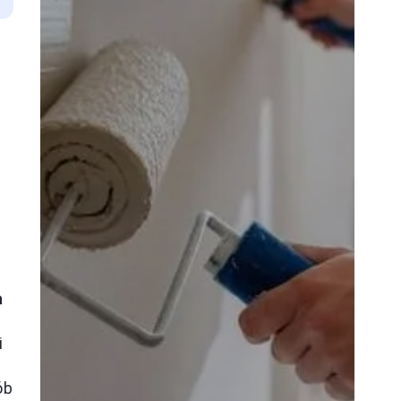
a
i
ób