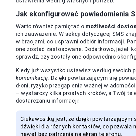
ustawienia według własnych potrzeb.
Jak skonfigurować powiadomienia
Warto również pamiętać o
możliwości dosto
ich zauważenie. W sekcji dotyczącej SMS zna
wibracjami, co usprawni odbiór informacji. Pa
one zostać zastosowane. Dodatkowo, jeżeli k
sprawdź, czy zostały one odpowiednio skonfi
Kiedy już wszystko ustawisz według swoich p
komunikacją
. Dzięki powtarzającym się powia
dłoni, ryzyko przegapienia ważnej wiadomości z
– wystarczy kilka prostych kroków, a Twój te
dostarczaniu informacji!
Ciekawostką jest, że dzięki powtarzający
dźwięki dla różnych kontaktów, co pozwala n
nawet bez patrzenia na ekran telefonu.