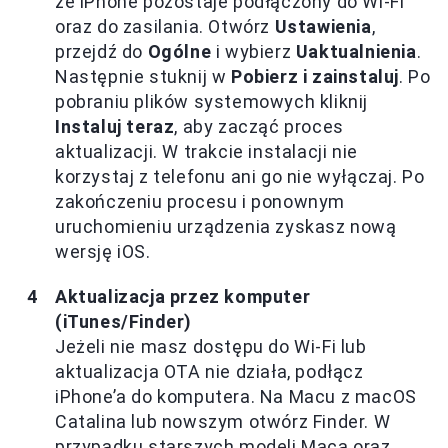
że iPhone pozostaje podłączony do Wi-Fi
oraz do zasilania. Otwórz
Ustawienia
,
przejdź do
Ogólne
i wybierz
Uaktualnienia
.
Następnie stuknij w
Pobierz i zainstaluj
. Po
pobraniu plików systemowych kliknij
Instaluj teraz
, aby zacząć proces
aktualizacji. W trakcie instalacji nie
korzystaj z telefonu ani go nie wyłączaj. Po
zakończeniu procesu i ponownym
uruchomieniu urządzenia zyskasz nową
wersję iOS.
Aktualizacja przez komputer
(iTunes/Finder)
Jeżeli nie masz dostępu do Wi-Fi lub
aktualizacja OTA nie działa, podłącz
iPhone’a do komputera. Na Macu z macOS
Catalina lub nowszym otwórz Finder. W
przypadku starszych modeli Maca oraz