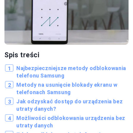
Spis treści
Najbezpieczniejsze metody odblokowania
telefonu Samsung
Metody na usunięcie blokady ekranu w
telefonach Samsung
Jak odzyskać dostęp do urządzenia bez
utraty danych?
Możliwości odblokowania urządzenia bez
utraty danych