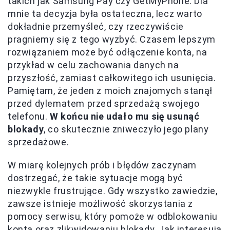
takich jak Samsung Pay czy GetMyPhone. Dla
mnie ta decyzja była ostateczna, lecz warto
dokładnie przemyśleć, czy rzeczywiście
pragniemy się z tego wyzbyć. Czasem lepszym
rozwiązaniem może być odłączenie konta, na
przykład w celu zachowania danych na
przyszłość, zamiast całkowitego ich usunięcia.
Pamiętam, że jeden z moich znajomych stanął
przed dylematem przed sprzedażą swojego
telefonu.
W końcu nie udało mu się usunąć
blokady
, co skutecznie zniweczyło jego plany
sprzedażowe.
W miarę kolejnych prób i błędów zaczynam
dostrzegać, że takie sytuacje mogą być
niezwykle frustrujące. Gdy wszystko zawiedzie,
zawsze istnieje możliwość skorzystania z
pomocy serwisu, który pomoże w odblokowaniu
konta oraz zlikwidowaniu blokady. Jak interesują