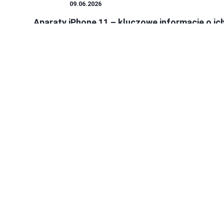
IPHONE
09.06.2026
Aparaty iPhone 11 – kluczowe informacje o ic
jakości i funkcjach, które zaskoczą każdego
Od momentu, gdy w moich rękach wylądował iPhone 11, na no
odkryłem radość z fotografowania. Każdeg...
Michał Dąbrowski