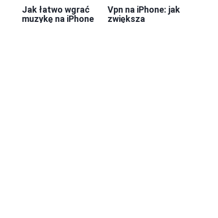
Jak łatwo wgrać
Vpn na iPhone: jak
muzykę na iPhone
zwiększa
bez błędów
bezpieczeństwo
technicznych
twoich danych
online