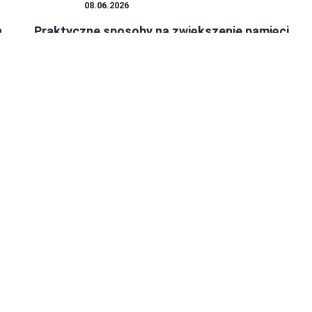
IPHONE
08.06.2026
h
Praktyczne sposoby na zwiększenie pamięci
iPhone i uniknięcie problemów z przestrzenią
wo
Każdy użytkownik iPhone'a dobrze wie, jak frustrujące bywa
ograniczenie pamięci, szczególnie gdy chc...
Paweł Kowalewicz