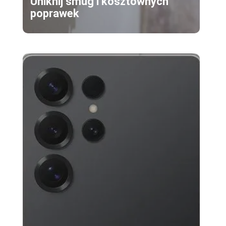
Uniknij smug i kosztownych
poprawek